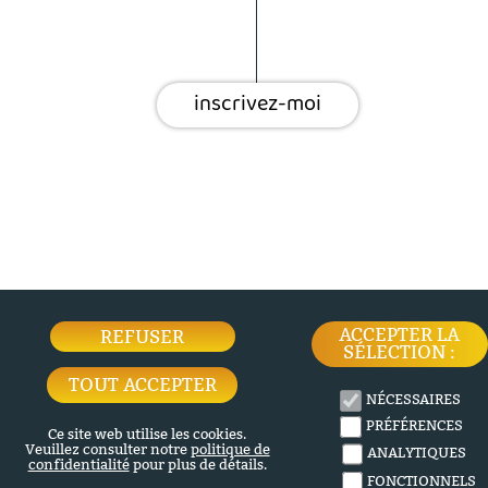
ACCEPTER LA
REFUSER
SÉLECTION :
TOUT ACCEPTER
NÉCESSAIRES
PRÉFÉRENCES
Ce site web utilise les cookies.
Veuillez consulter notre
politique de
ANALYTIQUES
confidentialité
pour plus de détails.
FONCTIONNELS
Si vous ne faites rien et continuez à
naviguer sur nos pages sans rien
MARKETING
accepter ni refuser, c’est comme si
vous aviez tout refusé. Mais avec un
grand bandeau un peu gênant pour
la lecture…
À
votre place, je
refuserais.